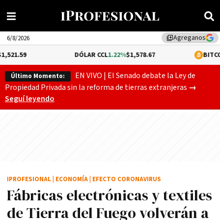
Agreganos
library_add
6/8/2026
DÓLAR CCL
1.22%
$1,578.67
BITCOIN
-0.44%
$6
EN VIVO | El Senado debate la Ley de
Último Momento:
Gobierno
Propiedad Privada sin la reforma de tierras extranjeras
→
Seguí leyendo
IPROFESIONAL
|
ECONOMÍA
|
EFECTO CORONAVIRUS
Fábricas electrónicas y textiles
de Tierra del Fuego volverán a