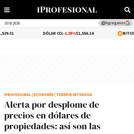
Agreganos
library_add
10/8/2026
DÓLAR CCL
-1.25%
$1,556.14
BITCOIN
-0.05%
$64,9
IPROFESIONAL
|
ECONOMÍA
|
TERAPIA INTENSIVA
Alerta por desplome de
precios en dólares de
propiedades: así son las