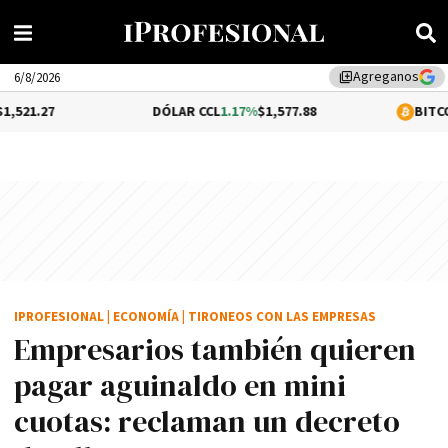
Agreganos
library_add
6/8/2026
DÓLAR CCL
1.17%
$1,577.88
BITCOIN
0.05%
$64,
IPROFESIONAL
|
ECONOMÍA
|
TIRONEOS CON LAS EMPRESAS
Empresarios también quieren
pagar aguinaldo en mini
cuotas: reclaman un decreto