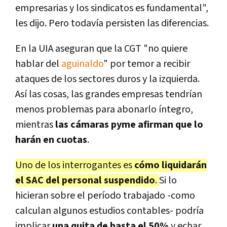
empresarias y los sindicatos es fundamental",
les dijo. Pero todavía persisten las diferencias.
En la UIA aseguran que la CGT "no quiere
hablar del
aguinaldo
" por temor a recibir
ataques de los sectores duros y la izquierda.
Así las cosas, las grandes empresas tendrían
menos problemas para abonarlo íntegro,
mientras
las cámaras pyme afirman que lo
harán en cuotas
.
Uno de los interrogantes es
cómo liquidarán
el SAC del personal suspendido
.
Si lo
hicieran sobre el período trabajado -como
calculan algunos estudios contables- podría
implicar
una quita de hasta el 50%
y echar