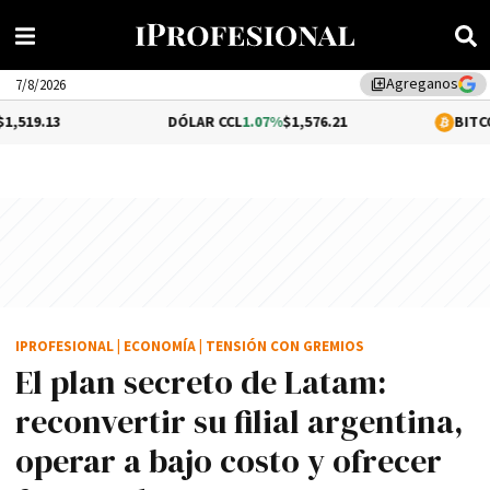
Agreganos
library_add
7/8/2026
DÓLAR CCL
1.07%
$1,576.21
BITCOIN
0.29%
$64,
IPROFESIONAL
|
ECONOMÍA
|
TENSIÓN CON GREMIOS
El plan secreto de Latam:
reconvertir su filial argentina,
operar a bajo costo y ofrecer