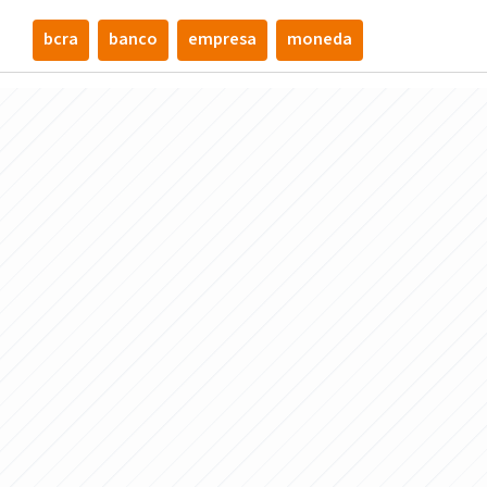
bcra
banco
empresa
moneda