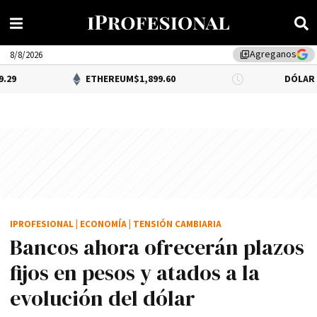
Agreganos
library_add
8/8/2026
ETHEREUM
$1,899.60
DÓLAR BNA
$1,520.0
IPROFESIONAL
|
ECONOMÍA
|
TENSIÓN CAMBIARIA
Bancos ahora ofrecerán plazos
fijos en pesos y atados a la
evolución del dólar