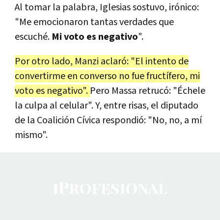
Al tomar la palabra, Iglesias sostuvo, irónico:
"Me emocionaron tantas verdades que
escuché.
Mi voto es negativo
".
Por otro lado, Manzi aclaró: "El intento de
convertirme en converso no fue fructífero, mi
voto es negativo".
Pero Massa retrucó: "Échele
la culpa al celular". Y, entre risas, el diputado
de la Coalición Cívica respondió: "No, no, a mí
mismo".