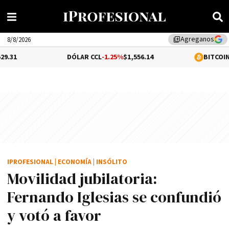
Agreganos
library_add
8/8/2026
DÓLAR CCL
-1.25%
$1,556.14
BITCOIN
0.07%
$65,0
IPROFESIONAL
|
ECONOMÍA
|
INSÓLITO
Movilidad jubilatoria:
Fernando Iglesias se confundió
y votó a favor