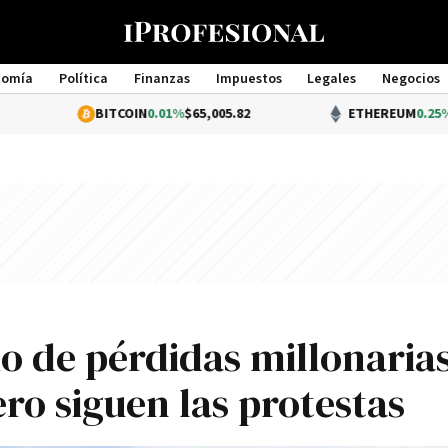
nomía
Política
Finanzas
Impuestos
Legales
Negocios
Management
BITCOIN
0.01%
$65,005.82
ETHEREUM
0.25%
$1,920.07
o de pérdidas millonarias
ero siguen las protestas