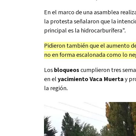
En el marco de una asamblea realiza
la protesta señalaron que la intenció
principal es la hidrocarburífera".
Pidieron también que el aumento de
no en forma escalonada como lo neg
Los
bloqueos
cumplieron tres seman
en el
yacimiento Vaca Muerta
y pr
la región.