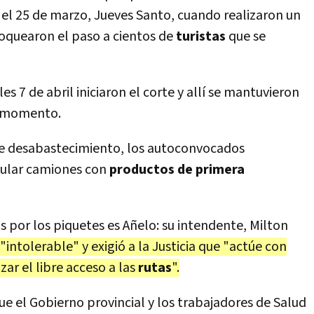
ta el 25 de marzo, Jueves Santo, cuando realizaron un
loquearon el paso a cientos de
turistas
que se
es 7 de abril iniciaron el corte y allí se mantuvieron
e momento.
s de desabastecimiento, los autoconvocados
cular camiones con
productos de primera
 por los piquetes es Añelo: su intendente, Milton
 "intolerable" y exigió a la Justicia que "actúe con
zar el libre acceso a las
rutas
".
el Gobierno provincial y los trabajadores de Salud