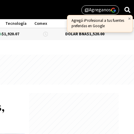
Agreganos
library_add
×
Agregá iProfesional a tus fuentes
Tecnología
Comex
preferidas en Google
DÓLAR BNA
$1,520.00
DÓLAR BLU
,