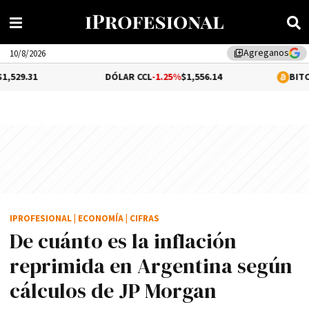
Agreganos
library_add
10/8/2026
DÓLAR CCL
-1.25%
$1,556.14
BITCOIN
0.01%
$65
IPROFESIONAL
|
ECONOMÍA
|
CIFRAS
De cuánto es la inflación
reprimida en Argentina según
cálculos de JP Morgan