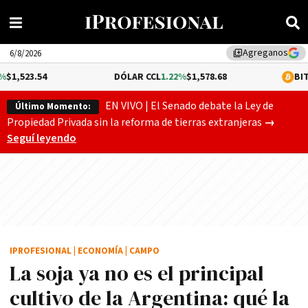
Agreganos
library_add
6/8/2026
DÓLAR CCL
1.22%
$1,578.68
BITCOIN
0.12%
$6
EN VIVO | El Senado debate la Ley de
Último Momento:
El Senado
Propiedad Privada sin la reforma de tierras extranjeras
→
Seguí leyendo
IPROFESIONAL
|
ECONOMÍA
|
CAMPO
La soja ya no es el principal
cultivo de la Argentina: qué la