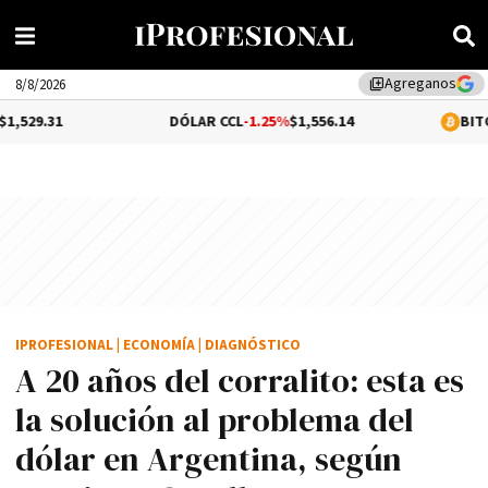
Agreganos
library_add
8/8/2026
DÓLAR CCL
-1.25%
$1,556.14
BITCOIN
0.07%
$65
IPROFESIONAL
|
ECONOMÍA
|
DIAGNÓSTICO
A 20 años del corralito: esta es
la solución al problema del
dólar en Argentina, según