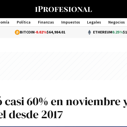
nomía
Política
Finanzas
Impuestos
Legales
Negocios
Management
BITCOIN
-0.02%
$64,984.01
ETHEREUM
0.25%
$1,920.11
ó casi 60% en noviembre 
el desde 2017