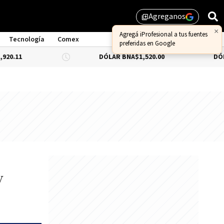
Agreganos
library_add
Tecnología
Comex
DÓLAR BNA
$1,520.00
DÓLAR BLUE
-0.
y