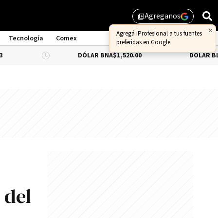
Agreganos
library_add
Tecnología
Comex
DÓLAR BNA
$1,520.00
DÓLAR BLUE
-0.66%
$1
:
 del