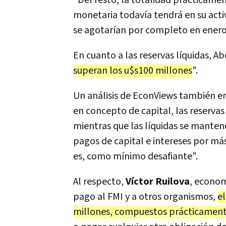
"Del resto, la totalidad prácticamen
monetaria todavía tendrá en su act
se agotarían por completo en enero 
En cuanto a las reservas líquidas, A
superan los u$s100 millones
".
Un análisis de
EconViews también enf
en concepto de capital, las reserv
mientras que las líquidas se manten
pagos de capital e intereses por m
es, como mínimo desafiante".
Al respecto,
Víctor Ruilova
, econom
pago al FMI y a otros organismos,
e
millones, compuestos prácticament