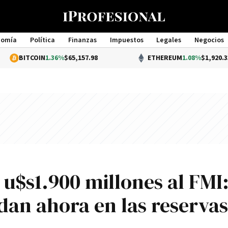
nomía
Política
Finanzas
Impuestos
Legales
Negocios
Management
IN
1.36%
$65,157.98
ETHEREUM
1.08%
$1,920.33
 u$s1.900 millones al FMI
dan ahora en las reservas