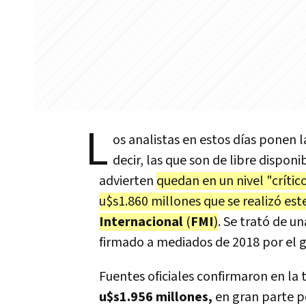
L
os analistas en estos días ponen l
decir, las que son de libre dispon
advierten
quedan en un nivel "críti
u$s1.860 millones que se realizó est
Internacional
(
FMI
)
. Se trató de u
firmado a mediados de 2018 por el g
Fuentes oficiales confirmaron en la 
u$s1.956 millones,
en gran parte po