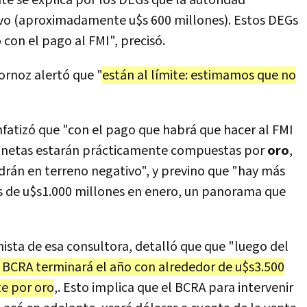
te se explica por los DEGs que la autoridad
ivo (aproximadamente u$s 600 millones). Estos DEGs
con el pago al FMI", precisó.
bornoz alertó que "
están al límite: estimamos que no
atizó que "con el pago que habrá que hacer al FMI
as netas estarán prácticamente compuestas por
oro
,
drán en terreno negativo", y previno que "hay más
ás de u$s1.000 millones en enero, un panorama que
ista de esa consultora, detalló que que "luego del
l BCRA terminará el año con alrededor de u$s3.500
e por oro
,. Esto implica que el BCRA para intervenir