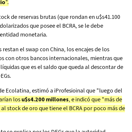
io
".
 stock de reservas brutas (que rondan en u$s41.100
 dolarizados que posee el BCRA, se le debe
 entidad monetaria.
s restan el swap con China, los encajes de los
os con otros bancos internacionales, mientras que
s líquidas que es el saldo que queda al descontar de
DEGs.
e Ecolatina, estimó a iProfesioinal que "luego del
arían los
u$s4.200 millones
, e indicó que "más de
l stock de oro que tiene el BCRA por poco más de