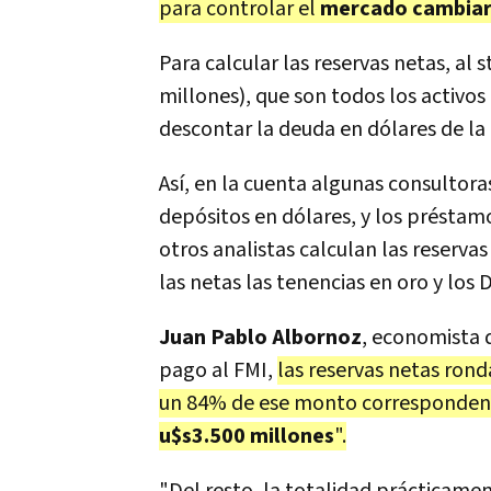
para controlar el
mercado cambiar
Para calcular las reservas netas, al
millones), que son todos los activos
descontar la deuda en dólares de la
Así, en la cuenta algunas consultora
depósitos en dólares, y los préstam
otros analistas calculan las reserva
las netas las tenencias en oro y los 
Juan Pablo Albornoz
, economista d
pago al FMI,
las reservas netas rond
un 84% de ese monto corresponden a
u$s3.500 millones
".