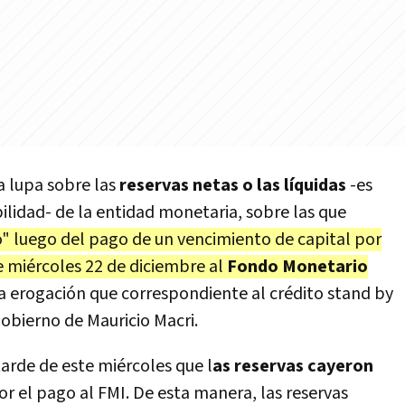
a lupa sobre las
reservas netas o las líquidas
-es
ibilidad- de la entidad monetaria, sobre las que
co" luego del pago de un vencimiento de capital por
e miércoles 22 de diciembre al
Fondo Monetario
na erogación que correspondiente al crédito stand by
obierno de Mauricio Macri.
tarde de este miércoles que l
as reservas cayeron
r el pago al FMI. De esta manera, las reservas