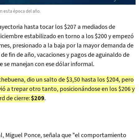
n esta época del año.
rayectoria hasta tocar los $207 a mediados de
iciembre estabilizado en torno a los $200 y empezó
 mes, presionado a la baja por la mayor demanda de
 de fin de año, vacaciones y pagos de aguinaldo de
 se manejan con ese dólar informal.
chebuena, dio un salto de $3,50 hasta los $204, pero
vió a trepar otro tanto, posicionándose en los $206 y
d de cierre:
$209
.
al, Miguel Ponce, señala que "el comportamiento