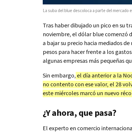
La suba del blue descoloca a parte del mercado e
Tras haber dibujado un pico en su t
noviembre, el dólar blue comenzó d
a bajar su precio hacia mediados de
pesos para hacer frente a los gastos
algunas empresas más pequeñas que
Sin embargo,
el día anterior a la No
no contento con ese valor, el 28 vol
este miércoles marcó un nuevo récor
¿Y ahora, que pasa?
El experto en comercio internacion