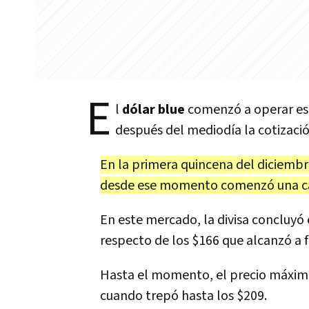
E
l
dólar blue
comenzó a operar est
después del mediodía la cotizaci
En la primera quincena del diciembr
desde ese momento comenzó una car
En este mercado, la divisa concluyó
respecto de los $166 que alcanzó a f
Hasta el momento, el precio máximo 
cuando trepó hasta los $209.