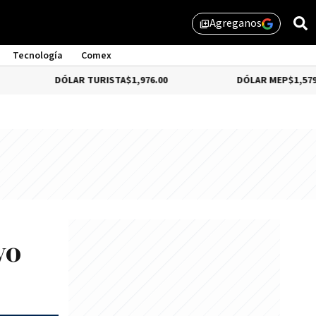
Agreganos
library_add
Tecnología
Comex
DÓLAR TURISTA
$1,976.00
DÓLAR MEP
$1,579.46
vo