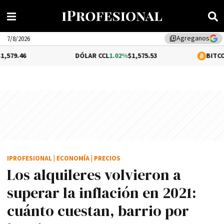
Agreganos
library_add
7/8/2026
DÓLAR CCL
1.02%
$1,575.53
BITCOIN
0.08%
$64,
IPROFESIONAL
|
ECONOMÍA
|
PRECIOS
Los alquileres volvieron a
superar la inflación en 2021:
cuánto cuestan, barrio por