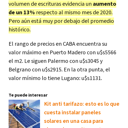
volumen de escrituras evidencia un
aumento
de un 13%
respecto al mismo mes de 2020.
Pero aún está muy por debajo del promedio
histórico.
El rango de precios en CABA encuentra su
valor máximo en Puerto Madero con u$s5566
el m2. Le siguen Palermo con u$s3045 y
Belgrano con u$s2915. En la otra punta, el
valor mínimo lo tiene Lugano: u$s1131.
Te puede interesar
Kit anti tarifazo: esto es lo que
cuesta instalar paneles
solares en una casa para