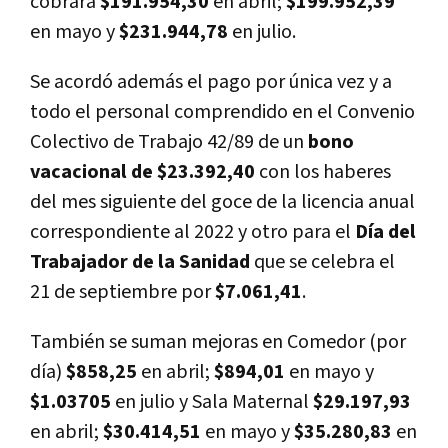
cobrará
$191.954,30
en abril;
$199.952,39
en mayo y
$231.944,78
en julio.
Se acordó además el pago por única vez y a
todo el personal comprendido en el Convenio
Colectivo de Trabajo 42/89 de un
bono
vacacional de $23.392,40
con los haberes
del mes siguiente del goce de la licencia anual
correspondiente al 2022 y otro para el
Día del
Trabajador de la Sanidad
que se celebra el
21 de septiembre por
$7.061,41
.
También se suman mejoras en Comedor (por
día)
$858,25
en abril;
$894,01
en mayo y
$1.03705
en julio y Sala Maternal
$29.197,93
en abril;
$30.414,51
en mayo y
$35.280,83
en