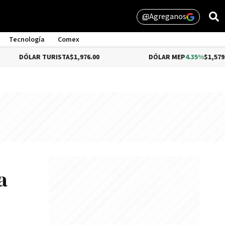
Agreganos
library_add
Tecnología
Comex
TURISTA
$1,976.00
DÓLAR MEP
4.35%
$1,579.46
a