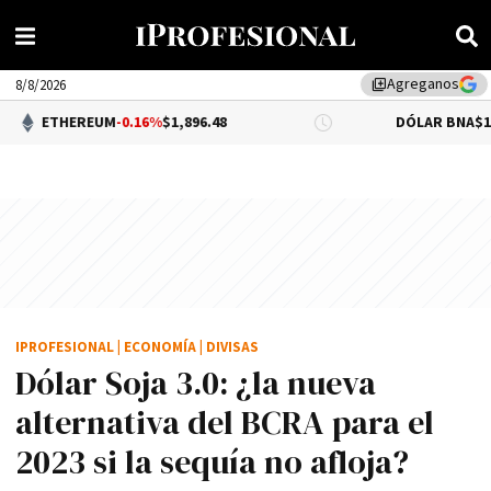
Agreganos
library_add
8/8/2026
UM
-0.16%
$1,896.48
DÓLAR BNA
$1,520.00
IPROFESIONAL
|
ECONOMÍA
|
DIVISAS
Dólar Soja 3.0: ¿la nueva
alternativa del BCRA para el
2023 si la sequía no afloja?