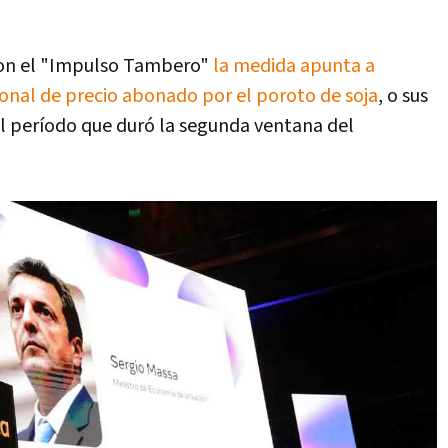
 con el "Impulso Tambero"
la medida apunta a
onal de precio abonado por el poroto de soja
, o sus
l período que duró la segunda ventana del