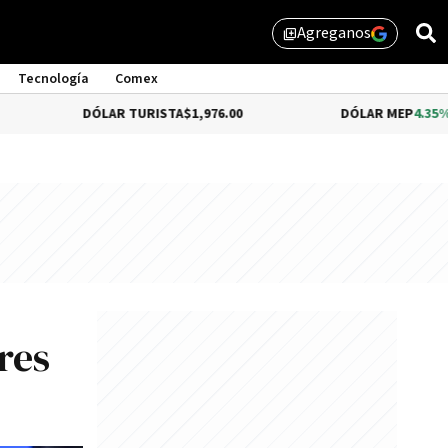
Agreganos
library_add
Tecnología
Comex
DÓLAR TURISTA
$1,976.00
DÓLAR MEP
4.35%
$1,579.46
res