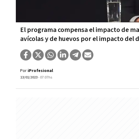
El programa compensa el impacto de may
avícolas y de huevos por el impacto del d
Por
iProfesional
13/01/2023
- 07:07hs