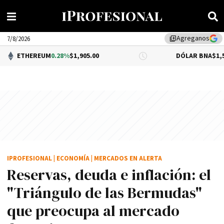
Agreganos
library_add
7/8/2026
UM
0.28%
$1,905.00
DÓLAR BNA
$1,520.00
IPROFESIONAL
|
ECONOMÍA
|
MERCADOS EN ALERTA
Reservas, deuda e inflación: el
"Triángulo de las Bermudas"
que preocupa al mercado