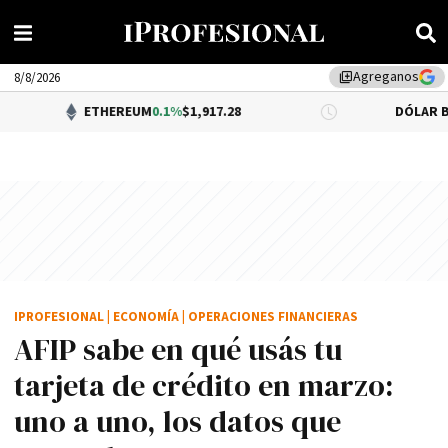
Agreganos
library_add
8/8/2026
ETHEREUM
0.1%
$1,917.28
DÓLAR BNA
$1,520.00
IPROFESIONAL
|
ECONOMÍA
|
OPERACIONES FINANCIERAS
AFIP sabe en qué usás tu
tarjeta de crédito en marzo:
uno a uno, los datos que