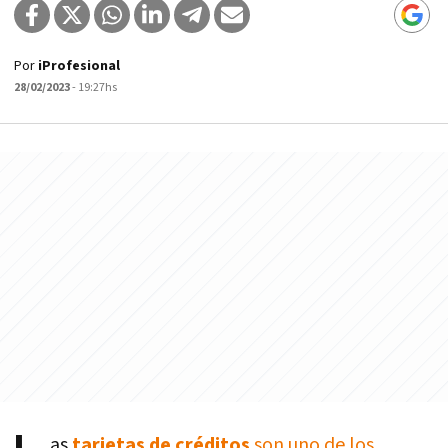
Por
iProfesional
28/02/2023
- 19:27hs
as
tarjetas de créditos
son uno de los