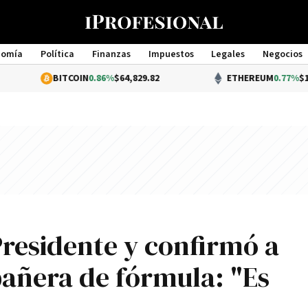
nomía
Política
Finanzas
Impuestos
Legales
Negocios
Management
BITCOIN
0.86%
$64,829.82
ETHEREUM
0.77%
$1,914.29
 Presidente y confirmó a
añera de fórmula: "Es