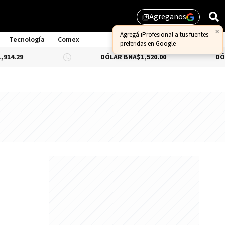
Agreganos
library_add
×
Agregá iProfesional a tus fuentes
Tecnología
Comex
preferidas en Google
DÓLAR BNA
$1,520.00
DÓLAR BLUE
-0