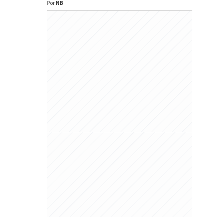
Por
NB