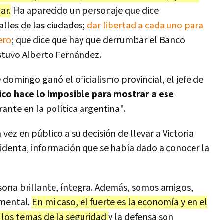
ar.
Ha aparecido un personaje que dice
alles de las ciudades;
dar libertad a cada uno para
ero
; que dice que hay que derrumbar el Banco
ostuvo Alberto Fernández.
domingo ganó el oficialismo provincial, el jefe de
ico hace lo imposible para mostrar a ese
nte en la política argentina".
a vez en público a su decisión de llevar a Victoria
sidenta, información que se había dado a conocer la
sona brillante, íntegra. Además, somos amigos,
amental.
En mi caso, el fuerte es la economía y en el
n los temas de la seguridad
y la defensa son