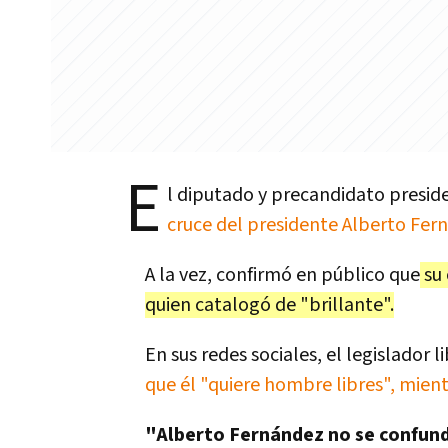
E
l diputado y precandidato presid
cruce del presidente Alberto Fer
A la vez, confirmó en público que
su 
quien catalogó de "brillante".
En sus redes sociales, el legislador l
que él "quiere hombre libres", mient
"Alberto Fernández no se confunda