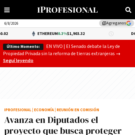
Agreganos
library_add
6/8/2026
ETHEREUM
0.3%
$1,903.32
DÓLAR BNA
$1,
EN VIVO | El Senado debate la Ley de
Último Momento:
Gobierno
Propiedad Privada sin la reforma de tierras extranjeras
→
Seguí leyendo
IPROFESIONAL
|
ECONOMÍA
|
REUNIÓN EN COMISIÓN
Avanza en Diputados el
proyecto que busca proteger