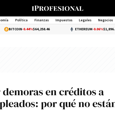
nomía
Política
Finanzas
Impuestos
Legales
Negocios
Management
IN
-0.44%
$64,258.46
ETHEREUM
-0.06%
$1,896.49
r demoras en créditos a
pleados: por qué no está