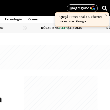
Agreganos
library_add
Tecnología
Comex
DÓLAR BNA
0.34%
$1,520.00
DÓLAR BLUE
$1
n