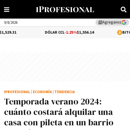
Agreganos
library_add
9/8/2026
DÓLAR CCL
-1.25%
$1,556.14
BITCOIN
0.09%
$64
IPROFESIONAL
|
ECONOMÍA
|
TENDENCIA
Temporada verano 2024:
cuánto costará alquilar una
casa con pileta en un barrio