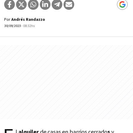
Por
Andrés Randazzo
30/09/2023
- 08:32hs
l
alquiler
de casas en
barrios cerrado
s
y