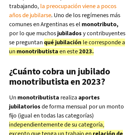
trabajando,
la preocupación viene a pocos
años de jubilarse
. Uno de los regímenes más
comunes en Argentinas es el
monotributo,
por lo que muchos
jubilados
y contribuyentes
se preguntan
qué jubilación
le corresponde a
un
monotributista
en este
2023.
¿Cuánto cobra un jubilado
monotributista en 2023?
Un
monotributista
realiza
aportes
jubilatorios
de forma mensual por un monto
fijo (igual en todas las categorías)
independientemente de su categoría,
excepto que tenga un trabajo en
relación de