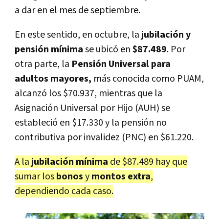
a dar en el mes de septiembre.
En este sentido, en octubre, la
jubilación y
pensión mínima
se ubicó en
$87.489
. Por
otra parte, la
Pensión Universal para
adultos mayores,
más conocida como PUAM,
alcanzó los $70.937, mientras que la
Asignación Universal por Hijo (AUH) se
estableció en $17.330 y la pensión no
contributiva por invalidez (PNC) en $61.220.
A la
jubilación mínima
de $87.489 hay que
sumar los
bonos
y
montos extra
,
dependiendo cada caso.