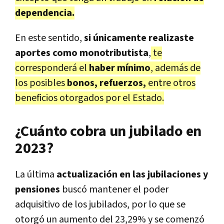
dependencia.
En este sentido,
si únicamente realizaste
aportes como monotributista
,
te
corresponderá el
haber mínimo
, además de
los posibles
bonos, refuerzos,
entre otros
beneficios otorgados por el Estado.
¿Cuánto cobra un jubilado en
2023?
La última
actualización en las jubilaciones y
pensiones
buscó mantener el poder
adquisitivo de los jubilados, por lo que se
otorgó un aumento del 23,29% y se comenzó