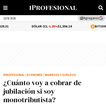
Agreganos
library_add
10/8/2026
DÓLAR CCL
-1.25%
$1,556.14
BITCOIN
-0.07%
$65,0
IPROFESIONAL
|
ECONOMÍA
|
INGRESOS Y SUELDOS
¿Cuánto voy a cobrar de
jubilación si soy
monotributista?