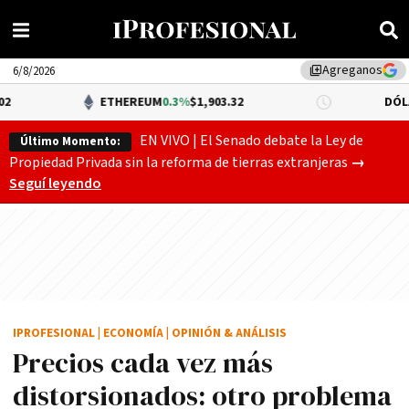
Agreganos
library_add
6/8/2026
ETHEREUM
0.3%
$1,903.32
DÓLAR BNA
$1,52
EN VIVO | El Senado debate la Ley de
Último Momento:
Gobierno
Propiedad Privada sin la reforma de tierras extranjeras
→
Seguí leyendo
IPROFESIONAL
|
ECONOMÍA
|
OPINIÓN & ANÁLISIS
Precios cada vez más
distorsionados: otro problema