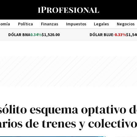
nomía
Política
Finanzas
Impuestos
Legales
Negocios
Management
NA
0.34%
$1,520.00
DÓLAR BLUE
-0.33%
$1,540.00
sólito esquema optativo d
rios de trenes y colectiv