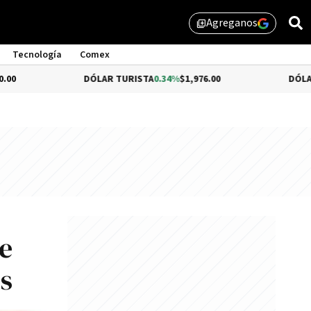
Agreganos
library_add
Tecnología
Comex
DÓLAR TURISTA
0.34%
$1,976.00
DÓLAR MEP
-0.54%
e
os