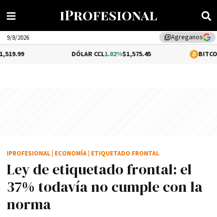
Agreganos
library_add
9/8/2026
DÓLAR CCL
1.02%
$1,575.45
BITCOIN
0.2%
$64,6
IPROFESIONAL
|
ECONOMÍA
|
ETIQUETADO FRONTAL
Ley de etiquetado frontal: el
37% todavía no cumple con la
norma