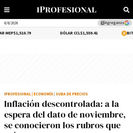
Agreganos
library_add
6/8/2026
10.79
DÓLAR CCL
$1,559.41
BITCOIN
0.2%
$6
IPROFESIONAL
|
ECONOMÍA
|
SUBA DE PRECIOS
Inflación descontrolada: a la
espera del dato de noviembre,
se conocieron los rubros que