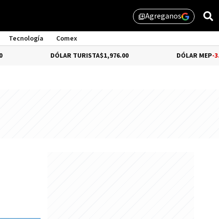
Agreganos
library_add
Tecnología
Comex
DÓLAR TURISTA
$1,976.00
DÓLAR MEP
-3.28%
$1,52