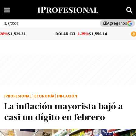
Agreganos
library_add
9/8/2026
31
DÓLAR CCL
-1.25%
$1,556.14
BITCOIN
0.3
IPROFESIONAL
|
ECONOMÍA
|
INFLACIÓN
La inflación mayorista bajó a
casi un dígito en febrero