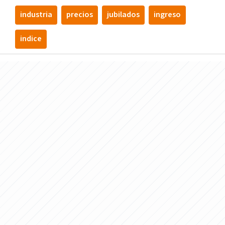
industria
precios
jubilados
ingreso
indice