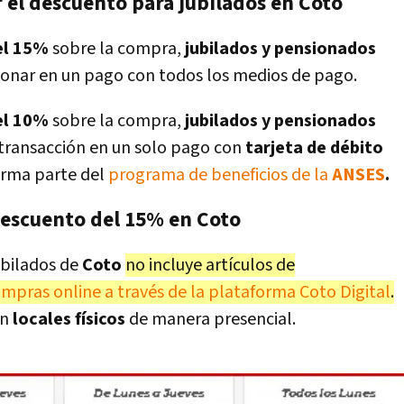
 el descuento para jubilados en Coto
el 15%
sobre la compra,
jubilados y pensionados
onar en un pago con todos los medios de pago.
el 10%
sobre la compra,
jubilados y pensionados
a transacción en un solo pago con
tarjeta de débito
orma parte del
programa de beneficios de la
ANSES
.
descuento del 15% en Coto
ubilados de
Coto
no incluye artículos de
mpras online a través de la plataforma Coto Digital
.
en
locales físicos
de manera presencial.