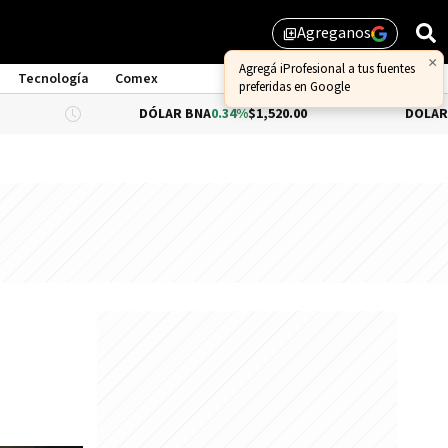
Agreganos
library_add
Tecnología
Comex
DÓLAR BNA
0.34%
$1,520.00
DÓLAR BLUE
$1,540.