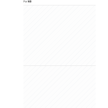
Por
NB