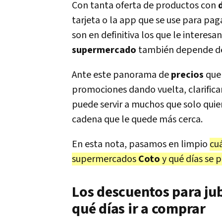
Con tanta oferta de productos con
tarjeta o la app que se use para pa
son en definitiva los que le interes
supermercado
también depende de
Ante este panorama de
precios
que 
promociones dando vuelta, clarific
puede servir a muchos que solo quier
cadena que le quede más cerca.
En esta nota, pasamos en limpio
cu
supermercados
Coto
y qué días se p
Los descuentos para ju
qué días ir a comprar