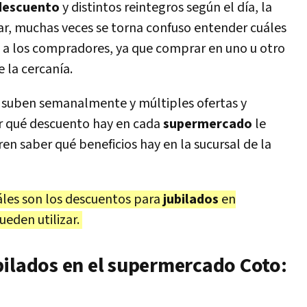
descuento
y distintos reintegros según el día, la
gar, muchas veces se torna confuso entender cuáles
an a los compradores, ya que comprar en uno u otro
 la cercanía.
suben semanalmente y múltiples ofertas y
ar qué descuento hay en cada
supermercado
le
en saber qué beneficios hay en la sucursal de la
áles son
los descuentos para
jubilados
en
ueden utilizar.
bilados en el supermercado Coto: