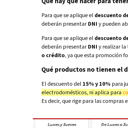
Qué hay que hacer para tener
Para que se aplique el
descuento d
deberán presentar
DNI
y pueden ab
Para que se aplique el
descuento d
deberán presentar
DNI
y realizar l
o crédito
, ya que esta promoción f
Qué productos no tienen el 
El descuento del
15% y 10%
para j
electrodomésticos, ni aplica para
co
Es decir, que rige para las compras 