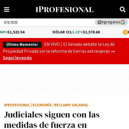
Agreganos
library_add
6/8/2026
.54
DÓLAR CCL
1.22%
$1,578.68
BITCOIN
0.
EN VIVO | El Senado debate la Ley de
Último Momento:
El Senado
Propiedad Privada sin la reforma de tierras extranjeras
→
Seguí leyendo
IPROFESIONAL
|
ECONOMÍA
|
RECLAMO SALARIAL
Judiciales siguen con las
medidas de fuerza en