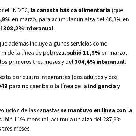
or el INDEC,
la canasta básica alimentaria
(que
0,9%
en marzo, para acumular un alza del 48,8% en
l
308,2% interanual
.
ue además incluye algunos servicios como
y mide la línea de pobreza,
subió 11,9%
en marzo,
los primeros tres meses y del
304,4% interanual.
ta por cuatro integrantes (dos adultos y dos
049
para no caer bajo la línea de la
indigencia
y
evolución de las canastas
se mantuvo en línea con la
C subió 11% mensual, acumula un alza del 287,9%
 tres meses.