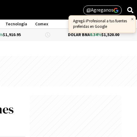
Agreganos
library_add
Tecnología
Comex
DÓLAR BNA
0.34%
$1,520.00
DÓLAR
mes