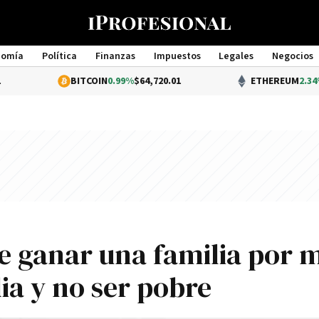
nomía
Política
Finanzas
Impuestos
Legales
Negocios
Management
BITCOIN
0.99%
$64,720.01
ETHEREUM
2.34%
$1,910.95
ue ganar una familia por 
ia y no ser pobre