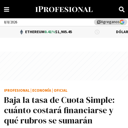
Agreganos
library_add
8/8/2026
ETHEREUM
0.41%
$1,905.45
DÓLAR BNA
0.34%
$1
IPROFESIONAL
|
ECONOMÍA
|
OFICIAL
Baja la tasa de Cuota Simple:
cuánto costará financiarse y
qué rubros se sumarán