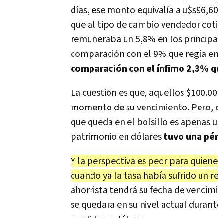
días, ese monto equivalía a u$s96,60
que al tipo de cambio vendedor cot
remuneraba un 5,8% en los principal
comparación con el 9% que regía en 
comparación con el ínfimo 2,3% q
La cuestión es que, aquellos $100.000
momento de su vencimiento. Pero, cu
que queda en el bolsillo es apenas u
patrimonio en dólares
tuvo una pér
Y la perspectiva es peor para quiene
cuando ya la tasa había sufrido un r
ahorrista tendrá su fecha de vencim
se quedara en su nivel actual duran