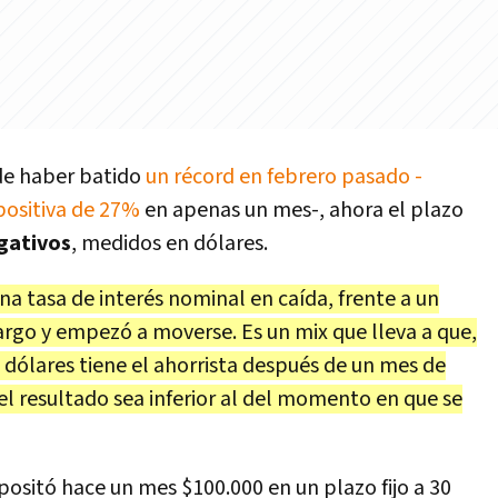
de haber batido
un récord en febrero pasado -
positiva de 27%
en apenas un mes-, ahora el plazo
egativos
, medidos en dólares.
a tasa de interés nominal en caída, frente a un
rgo y empezó a moverse. Es un mix que lleva a que,
 dólares tiene el ahorrista después de un mes de
el resultado sea inferior al del momento en que se
ositó hace un mes $100.000 en un plazo fijo a 30