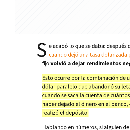
S
e acabó lo que se daba: después 
cuando dejó una tasa dolarizada 
fijo
volvió a dejar rendimientos n
Esto ocurre por la combinación de un
dólar paralelo que abandonó su leta
cuando se saca la cuenta de cuántos
haber dejado el dinero en el banco, 
realizó el depósito.
Hablando en números, si alguien dep