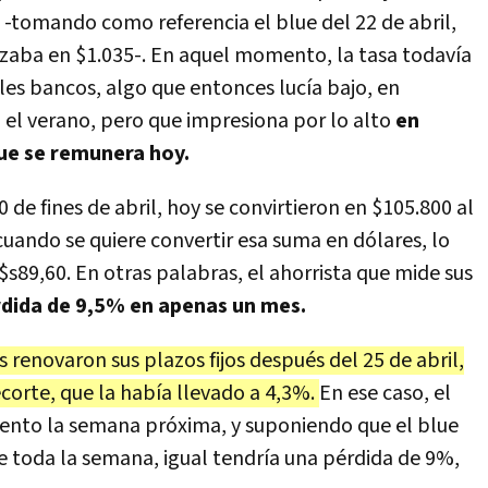
 -tomando como referencia el blue del 22 de abril,
izaba en $1.035-. En aquel momento, la tasa todavía
es bancos, algo que entonces lucía bajo, en
el verano, pero que impresiona por lo alto
en
ue se remunera hoy.
 de fines de abril, hoy se convirtieron en $105.800 al
ando se quiere convertir esa suma en dólares, lo
$s89,60. En otras palabras, el ahorrista que mide sus
dida de 9,5% en apenas un mes.
s renovaron sus plazos fijos después del 25 de abril,
ecorte, que la había llevado a 4,3%.
En ese caso, el
iento la semana próxima, y suponiendo que el blue
te toda la semana, igual tendría una pérdida de 9%,