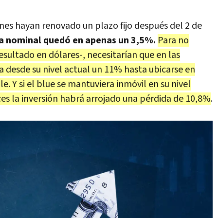
enes hayan renovado un plazo fijo después del 2 de
a nominal quedó en apenas un 3,5%.
Para no
sultado en dólares-, necesitarían que en las
 desde su nivel actual un 11% hasta ubicarse en
. Y si el blue se mantuviera inmóvil en su nivel
es la inversión habrá arrojado una pérdida de 10,8%
.