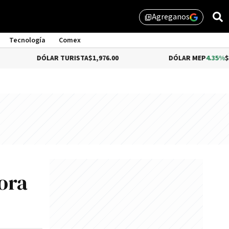
Agreganos
library_add
Tecnología
Comex
DÓLAR TURISTA
$1,976.00
DÓLAR MEP
4.35%
$1,579.46
ora