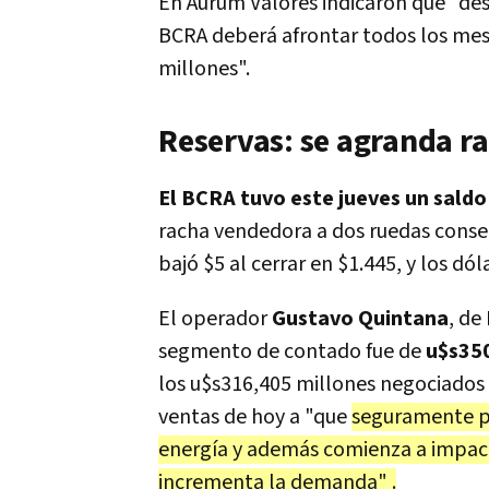
En Aurum Valores indicaron que "de
BCRA deberá afrontar todos los mes
millones".
Reservas: se agranda r
El BCRA tuvo este jueves un sald
racha vendedora a dos ruedas consecu
bajó $5 al cerrar en $1.445, y los dó
El operador
Gustavo Quintana
, de
segmento de contado fue de
u$s350
los u$s316,405 millones negociados e
ventas de hoy a "que
seguramente p
energía y además comienza a impactar
incrementa la demanda" .