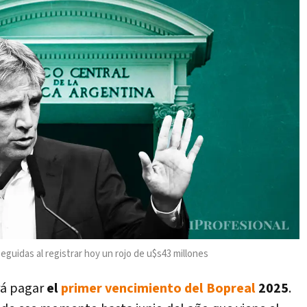
eguidas al registrar hoy un rojo de u$s43 millones
rá pagar
el
primer vencimiento del Bopreal
2025
.