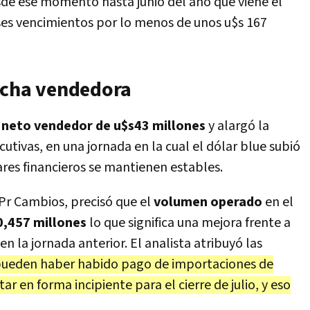
sde ese momento hasta junio del año que viene el
es vencimientos por lo menos de unos u$s 167
acha vendedora
o neto vendedor de u$s43 millones
y alargó la
tivas, en una jornada en la cual el dólar blue subió
lares financieros se mantienen estables.
 Pr Cambios, precisó que el
volumen operado
en el
,457 millones
lo que significa una mejora frente a
n la jornada anterior. El analista atribuyó las
ueden haber habido pago de importaciones de
 en forma incipiente para el cierre de julio, y eso