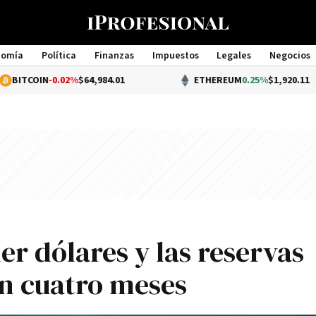
nomía
Política
Finanzas
Impuestos
Legales
Negocios
Management
-0.02%
$64,984.01
ETHEREUM
0.25%
$1,920.11
er dólares y las reservas
en cuatro meses