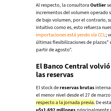
Al respecto, la consultora
Outlier
se
incrementos del volumen operado sue
de bajo volumen, por el contrario, s
intuitivo como es, esto refuerza nue
importaciones está yendo vía CCL
; 
últimas flexibilizaciones de plazos
partir de agosto".
El Banco Central volvi
las reservas
El stock de
reservas brutas
internac
el menor nivel desde el 27 de marzo 
respecto a la jornada previa.
De esta
u$s1.692 millones
principalmente 