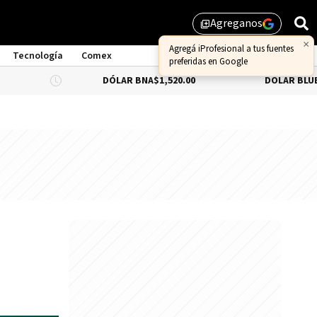
Agreganos
library_add
Tecnología
Comex
DÓLAR BNA
$1,520.00
DÓLAR BLUE
-0.33%
$1,5