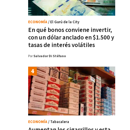
ECONOMÍA
/ El Gurú de la City
En qué bonos conviene invertir,
con un dólar anclado en $1.500 y
tasas de interés volátiles
Por
Salvador Di Stéfano
ECONOMÍA
/ Tabacalera
Aumentan los cigarrillos y esta