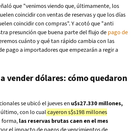
ñaló que "venimos viendo que, últimamente, los
len coincidir con ventas de reservas y que los días
uelen coincidir con compras". Y acotó que "anti
stra presunción que buena parte del flujo de
pago de
veremos cuánto y qué tan rápido cambia con las
" de pago a importadores que empezarán a regir a
ó a vender dólares: cómo quedaron
ionales se ubicó el jueves en
u$s27.330 millones,
último, con lo cual
cayeron s$s198 millones
 forma,
las reservas brutas caen en el mes
por el impacto de pagos de vencimientos de