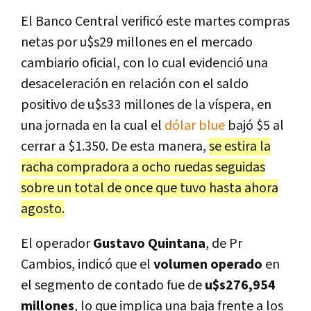
El Banco Central verificó este martes compras
netas por u$s29 millones en el mercado
cambiario oficial, con lo cual evidenció una
desaceleración en relación con el saldo
positivo de u$s33 millones de la víspera, en
una jornada en la cual el
dólar blue
bajó $5 al
cerrar a $1.350. De esta manera,
se estira la
racha compradora a ocho ruedas seguidas
sobre un total de once que tuvo hasta ahora
agosto.
El operador
Gustavo Quintana
, de Pr
Cambios, indicó que el
volumen operado
en
el segmento de contado fue de
u$s276,954
millones
, lo que implica una baja frente a los