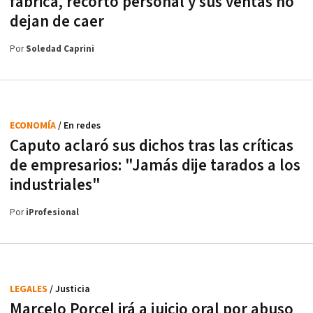
fábrica, recortó personal y sus ventas no
dejan de caer
Por
Soledad Caprini
ECONOMÍA
/ En redes
Caputo aclaró sus dichos tras las críticas
de empresarios: "Jamás dije tarados a los
industriales"
Por
iProfesional
LEGALES
/ Justicia
Marcelo Porcel irá a juicio oral por abuso