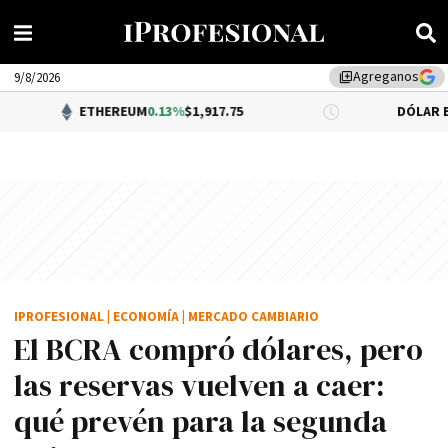
Agreganos
library_add
9/8/2026
ETHEREUM
0.13%
$1,917.75
DÓLAR BNA
$1,520.0
IPROFESIONAL
|
ECONOMÍA
|
MERCADO CAMBIARIO
El BCRA compró dólares, pero
las reservas vuelven a caer:
qué prevén para la segunda