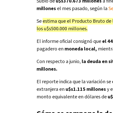
Subió de
u$s370.673 millones
a fin
millones
el mes pasado, según la
Se
Se
estima que el Producto Bruto de l
los u$s500.000 millones.
El informe oficial consignó que
el 4
pagadero en
moneda local,
mientr
Con respecto a junio,
la deuda en s
millones.
El reporte indica que la variación s
extranjera en
u$s1.115 millones
y e
monto equivalente en dólares de
u$