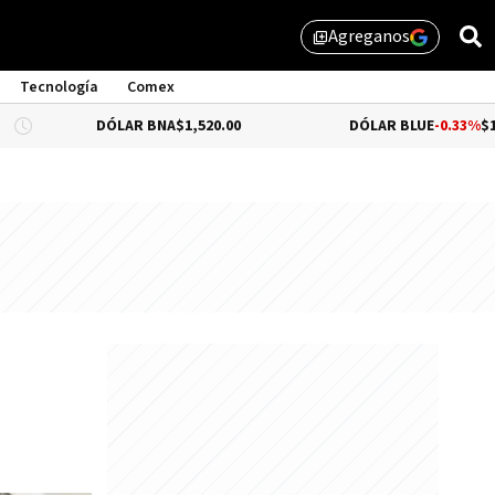
Agreganos
library_add
Tecnología
Comex
DÓLAR BNA
$1,520.00
DÓLAR BLUE
-0.33%
$1,525.00