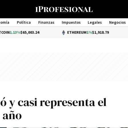
nomía
Política
Finanzas
Impuestos
Legales
Negocios
Management
3%
$65,003.24
ETHEREUM
1%
$1,918.79
ó y casi representa el
 año