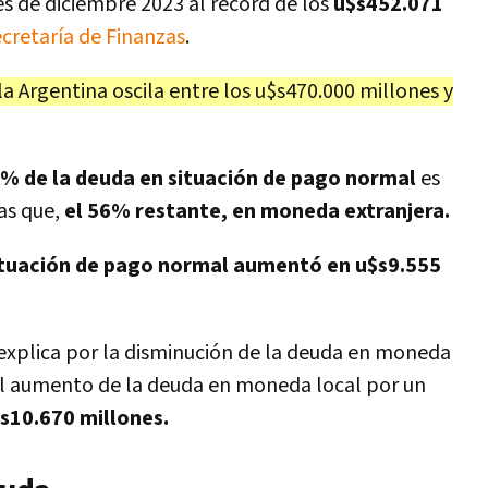
es de diciembre 2023 al récord de los
u$s452.071
cretaría de Finanzas
.
a Argentina oscila entre los u$s470.000 millones y
4% de la deuda en situación de pago normal
es
as que,
el 56% restante, en moneda extranjera.
ituación de pago normal aumentó en u$s9.555
e explica por la disminución de la deuda en moneda
l aumento de la deuda en moneda local por un
s10.670 millones.