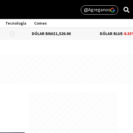
Agreganos
library_add
Tecnología
Comex
DÓLAR BNA
$1,520.00
DÓLAR BLUE
-0.33%
$1,525.00