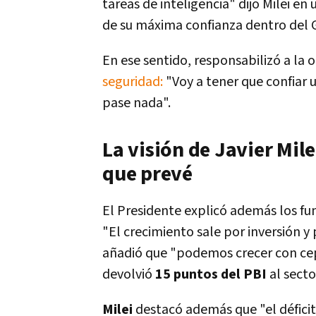
tareas de inteligencia" dijo Milei e
de su máxima confianza dentro del 
En ese sentido, responsabilizó a la 
seguridad:
"Voy a tener que confiar 
pase nada".
La visión de Javier Mil
que prevé
El Presidente explicó además los f
"El crecimiento sale por inversión y 
añadió que "podemos crecer con cep
devolvió
15 puntos del PBI
al sect
Milei
destacó además que "el déficit 