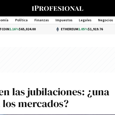
nomía
Política
Finanzas
Impuestos
Legales
Negocios
Management
%
$65,024.00
ETHEREUM
1.05%
$1,919.76
en las jubilaciones: ¿una
 a los mercados?