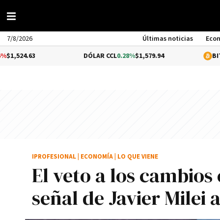
7/8/2026
Últimas noticias
Eco
3
DÓLAR CCL
0.28%
$1,579.94
BITCOIN
1.16
IPROFESIONAL
|
ECONOMÍA
|
LO QUE VIENE
El veto a los cambios 
señal de Javier Milei