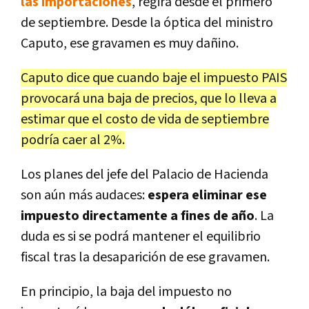
las importaciones
, regirá desde el primero
de septiembre. Desde la óptica del ministro
Caputo, ese gravamen es muy dañino.
Caputo dice que cuando baje el impuesto PAIS
provocará una baja de precios, que lo lleva a
estimar que el costo de vida de septiembre
podría caer al 2%.
Los planes del jefe del Palacio de Hacienda
son aún más audaces:
espera eliminar ese
impuesto directamente a fines de año
. La
duda es si se podrá mantener el equilibrio
fiscal tras la desaparición de ese gravamen.
En principio, la baja del impuesto no