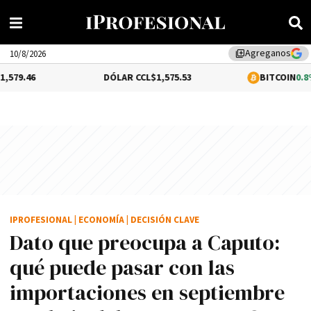
Agreganos
library_add
10/8/2026
DÓLAR CCL
$1,575.53
BITCOIN
0.8%
$64,786.10
IPROFESIONAL
|
ECONOMÍA
|
DECISIÓN CLAVE
Dato que preocupa a Caputo:
qué puede pasar con las
importaciones en septiembre