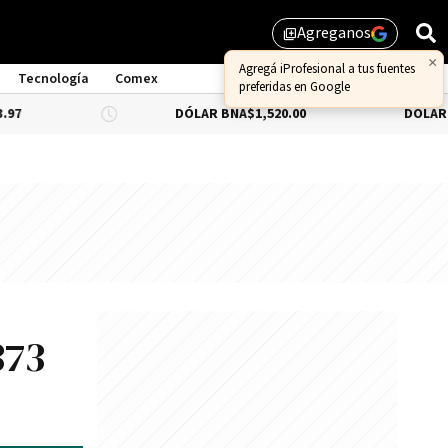
Agreganos
library_add
Tecnología
Comex
DÓLAR BNA
$1,520.00
DÓLAR BLUE
-0.66
373