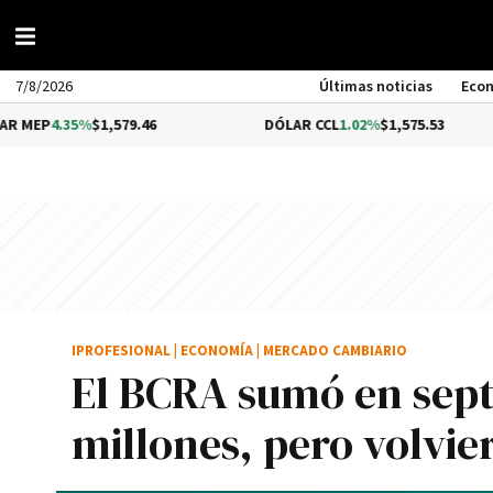
7/8/2026
Últimas noticias
Eco
5%
$1,579.46
DÓLAR CCL
1.02%
$1,575.53
BI
IPROFESIONAL
|
ECONOMÍA
|
MERCADO CAMBIARIO
El BCRA sumó en sep
millones, pero volvie