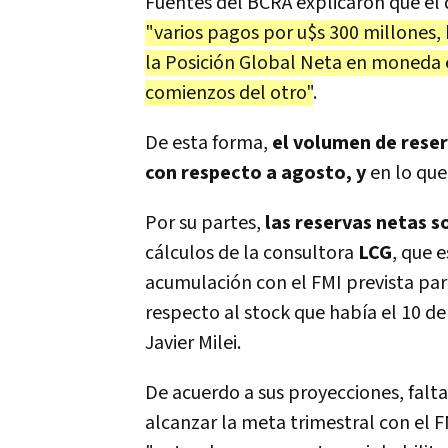
Fuentes del BCRA explicaron que el 
"varios pagos por u$s 300 millones,
la Posición Global Neta en moneda 
comienzos del otro"
.
De esta forma,
el volumen de rese
con respecto a agosto, y
en lo que
Por su partes,
las reservas netas s
cálculos de la consultora
LCG
, que 
acumulación con el FMI prevista para
respecto al stock que había el 10 d
Javier Milei.
De acuerdo a sus proyecciones, fal
alcanzar la meta trimestral con el F