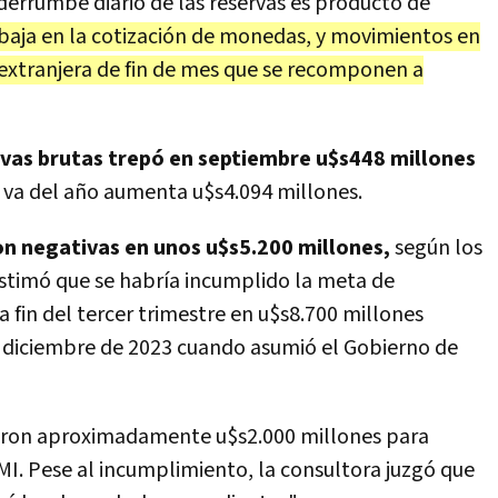
derrumbe diario de las reservas es producto de
 baja en la cotización de monedas, y movimientos en
extranjera de fin de mes que se recomponen a
rvas brutas trepó en septiembre u$s448 millones
 va del año aumenta u$s4.094 millones.
on negativas en unos u$s5.200 millones,
según los
estimó que se habría incumplido la meta de
 fin del tercer trimestre en u$s8.700 millones
e diciembre de 2023 cuando asumió el Gobierno de
taron aproximadamente u$s2.000 millones para
MI. Pese al incumplimiento, la consultora juzgó que