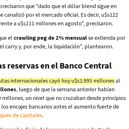
 precisaron que "dado que el dólar blend sigue en
se canalizó por el mercado oficial. Es decir, u$s122
rente a u$s111 millones en agosto", precisaron.
ue el
crawling peg de 2% mensual
se extienda por
carry y, por ende, la liquidación", plantearon.
as reservas en el Banco Central
utas internacionales cayó hoy u$s1.995 millones
al
llones
, luego de que la semana anterior habían
 millones, un nivel que no cruzaban desde principios
n los encajes bancarios antes el aumento fuerte de
nqueo de capitales
.