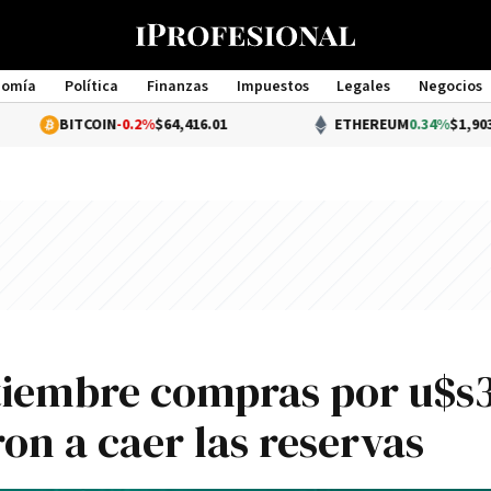
nomía
Política
Finanzas
Impuestos
Legales
Negocios
Management
TCOIN
-0.2%
$64,416.01
ETHEREUM
0.34%
$1,903.97
tiembre compras por u$s
ron a caer las reservas