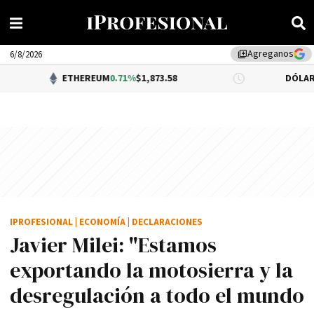
Agreganos
library_add
6/8/2026
ETHEREUM
0.71%
$1,873.58
DÓLAR BNA
$1,51
IPROFESIONAL
|
ECONOMÍA
|
DECLARACIONES
Javier Milei: "Estamos
exportando la motosierra y la
desregulación a todo el mundo