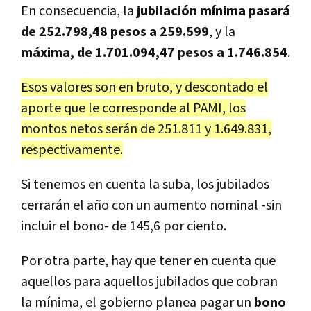
En consecuencia, la
jubilación mínima pasará
de 252.798,48 pesos a 259.599
, y la
máxima, de 1.701.094,47 pesos a 1.746.854
.
Esos valores son en bruto, y descontado el
aporte que le corresponde al PAMI, los
montos netos serán de 251.811 y 1.649.831,
respectivamente.
Si tenemos en cuenta la suba, los jubilados
cerrarán el año con un aumento nominal -sin
incluir el bono- de 145,6 por ciento.
Por otra parte, hay que tener en cuenta que
aquellos para aquellos jubilados que cobran
la mínima, el gobierno planea pagar un
bono