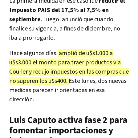
La primera medida en ese caso fue
reducir el
Impuesto PAIS del 17,5% al 7,5% en
septiembre
. Luego, anunció que cuando
finalice su vigencia, a fines de diciembre, no
iba a prorrogarlo.
Hace algunos días,
amplió de u$s1.000 a
u$s3.000 el monto para traer productos vía
Courier y redujo impuestos en las compras que
no superen los u$s400.
Este lunes, dos nuevas
medidas parecen ir orientadas en esa
dirección.
Luis Caputo activa fase 2 para
fomentar importaciones y