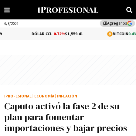
Agreganos
library_add
6/8/2026
DÓLAR CCL
-0.72%
$1,559.41
BITCOIN
0.43%
$64,822.04
IPROFESIONAL
|
ECONOMÍA
|
INFLACIÓN
Caputo activó la fase 2 de su
plan para fomentar
importaciones y bajar precios