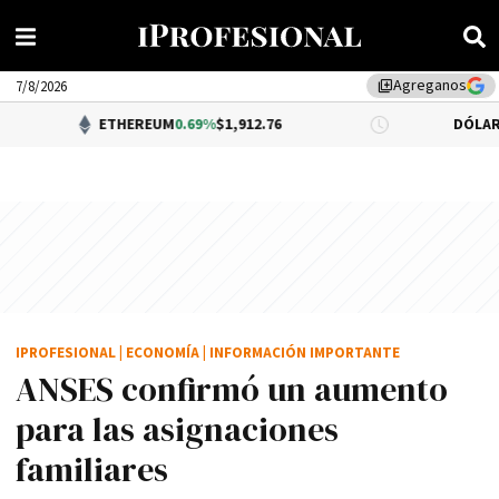
Agreganos
library_add
7/8/2026
ETHEREUM
0.69%
$1,912.76
DÓLAR BNA
$1,520.
IPROFESIONAL
|
ECONOMÍA
|
INFORMACIÓN IMPORTANTE
ANSES confirmó un aumento
para las asignaciones
familiares