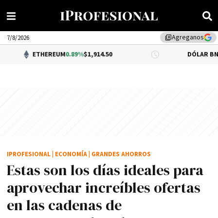
Agreganos
library_add
7/8/2026
ETHEREUM
0.89%
$1,914.50
DÓLAR BNA
0.34%
$1
IPROFESIONAL
|
ECONOMÍA
|
GRANDES AHORROS
Estas son los días ideales para
aprovechar increíbles ofertas
en las cadenas de