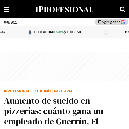
Agreganos
library_add
8/8/2026
ETHEREUM
0.84%
$1,913.59
DÓLAR BNA
0.3
IPROFESIONAL
|
ECONOMÍA
|
PARITARIA
Aumento de sueldo en
pizzerías: cuánto gana un
empleado de Guerrín, El