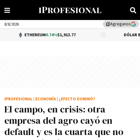
Agreganos
library_add
8/8/2026
ETHEREUM
0.74%
$1,913.77
DÓLAR BNA
$1,520.00
IPROFESIONAL
|
ECONOMÍA
|
¿EFECTO DOMINÓ?
El campo, en crisis: otra
empresa del agro cayó en
default y es la cuarta que no