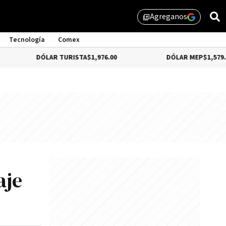
Agreganos
library_add
Tecnología
Comex
DÓLAR TURISTA
$1,976.00
DÓLAR MEP
$1,579.46
aje